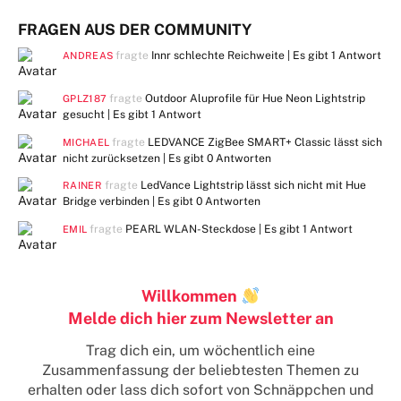
FRAGEN AUS DER COMMUNITY
fragte
Innr schlechte Reichweite | Es gibt
1 Antwort
ANDREAS
fragte
Outdoor Aluprofile für Hue Neon Lightstrip
GPLZ187
gesucht | Es gibt
1 Antwort
fragte
LEDVANCE ZigBee SMART+ Classic lässt sich
MICHAEL
nicht zurücksetzen | Es gibt
0 Antworten
fragte
LedVance Lightstrip lässt sich nicht mit Hue
RAINER
Bridge verbinden | Es gibt
0 Antworten
fragte
PEARL WLAN-Steckdose | Es gibt
1 Antwort
EMIL
Willkommen
Melde dich hier zum Newsletter an
Trag dich ein, um wöchentlich eine
Zusammenfassung der beliebtesten Themen zu
erhalten
oder lass dich sofort von Schnäppchen und