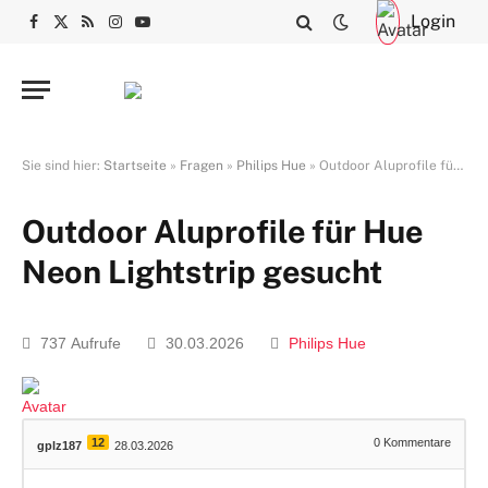
Login
Facebook
X
RSS
Instagram
YouTube
(Twitter)
Sie sind hier:
Startseite
»
Fragen
»
Philips Hue
»
Outdoor Aluprofile für Hue Neon Lightstrip gesucht
Outdoor Aluprofile für Hue
Neon Lightstrip gesucht
737 Aufrufe
30.03.2026
Philips Hue
12
0
Kommentare
gplz187
28.03.2026