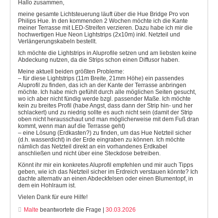
Hallo zusammen,
meine gesamte Lichtsteuerung läuft über die Hue Bridge Pro von
Philips Hue. In den kommenden 2 Wochen möchte ich die Kante
meiner Terrasse mit LED-Streifen verzieren. Dazu habe ich mir die
hochwertigen Hue Neon Lightstrips (2x10m) inkl. Netzteil und
Verlängerungskabeln bestellt.
Ich möchte die Lightstrips in Aluprofile setzen und am liebsten keine
Abdeckung nutzen, da die Strips schon einen Diffusor haben.
Meine aktuell beiden größten Probleme:
– für diese Lightstrips (11m Breite, 21mm Höhe) ein passendes
Aluprofil zu finden, das ich an der Kante der Terrasse anbringen
möchte. Ich habe mich gefühlt durch alle möglichen Seiten gesucht,
wo ich aber nicht fündig werde bzgl. passender Maße. Ich möchte
kein zu breites Profil (habe Angst, dass dann der Strip hin- und her
schlackert) und zu niedrig sollte es auch nicht sein (damit der Strip
oben nicht herausschaut und man möglicherweise mit dem Fuß dran
kommt, wenn man auf die Terrasse geht)
– eine Lösung (Erdkasten?) zu finden, um das Hue Netzteil sicher
(d.h. wasserdicht) in der Erde eingraben zu können. Ich möchte
nämlich das Netzteil direkt an ein vorhandenes Erdkabel
anschließen und nicht über eine Steckdose betreiben.
Könnt ihr mir ein konkretes Aluprofil empfehlen und mir auch Tipps
geben, wie ich das Netzteil sicher im Erdreich verstauen könnte? Ich
dachte alternativ an einen Abdeckfelsen oder einen Blumentopf, in
dem ein Hohlraum ist.
Vielen Dank für eure Hilfe!
Malte
beantwortete die Frage |
30.03.2026