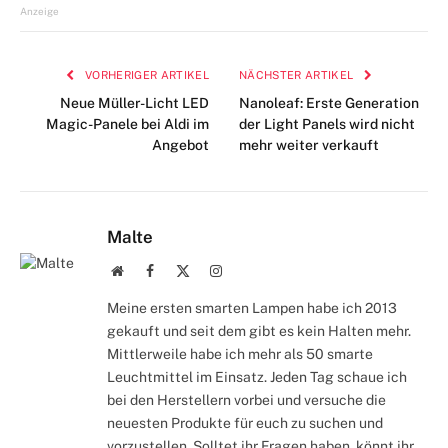
Mail
Anzeige
VORHERIGER ARTIKEL
NÄCHSTER ARTIKEL
Neue Müller-Licht LED
Nanoleaf: Erste Generation
Magic-Panele bei Aldi im
der Light Panels wird nicht
Angebot
mehr weiter verkauft
Malte
Webseite
Facebook
X
Instagram
(Twitter)
Meine ersten smarten Lampen habe ich 2013
gekauft und seit dem gibt es kein Halten mehr.
Mittlerweile habe ich mehr als 50 smarte
Leuchtmittel im Einsatz. Jeden Tag schaue ich
bei den Herstellern vorbei und versuche die
neuesten Produkte für euch zu suchen und
vorzustellen. Solltet ihr Fragen haben, könnt ihr