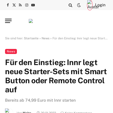
Login
Facebook
X
RSS
Instagram
YouTube
(Twitter)
Sie sind hier:
Startseite
»
News
»
Für den Einstieg: Innr legt neue Starter-Sets mit Smart Button oder Remote Control auf
News
Für den Einstieg: Innr legt
neue Starter-Sets mit Smart
Button oder Remote Control
auf
Bereits ab 74,99 Euro mit Innr starten