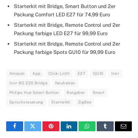
Starterkit mit Bridge, Smart Button und 2er
Packung Comfort LED E27 für 74,99 Euro
Starterkit mit Bridge, Remote Control und 2er
Packung farbige LED E27 für 99,99 Euro
Starterkit mit Bridge, Remote Control und 2er
Packung farbige Spots GU10 für 99,99 Euro
Amazon
App
Click-Licht
E27
GU10
Innr
Innr BG 220 Bridge
Neuheiten
Philips Hue Smart Button
Ratgeber
Smart
Sprachsteuerung
Starterkit
ZigBee
Facebook
Twitter
Pinterest
LinkedIn
WhatsApp
Tumblr
E-