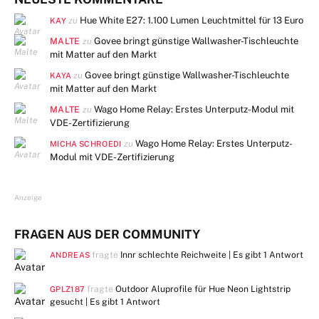
Hue White E27: 1.100 Lumen Leuchtmittel für 13 Euro
zu
KAY
MALTE
Govee bringt günstige Wallwasher-Tischleuchte
zu
mit Matter auf den Markt
Govee bringt günstige Wallwasher-Tischleuchte
zu
KAYA
mit Matter auf den Markt
MALTE
Wago Home Relay: Erstes Unterputz-Modul mit
zu
VDE-Zertifizierung
Wago Home Relay: Erstes Unterputz-
zu
MICHA SCHROEDI
Modul mit VDE-Zertifizierung
Anzeige
FRAGEN AUS DER COMMUNITY
fragte
Innr schlechte Reichweite | Es gibt
1 Antwort
ANDREAS
fragte
Outdoor Aluprofile für Hue Neon Lightstrip
GPLZ187
gesucht | Es gibt
1 Antwort