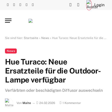
Login
Facebook
X
RSS
Instagram
YouTube
(Twitter)
Sie sind hier:
Startseite
»
News
»
Hue Turaco: Neue Ersatzteile für die Outdoor-Lampe verfügbar
News
Hue Turaco: Neue
Ersatzteile für die Outdoor-
Lampe verfügbar
Verfärbten oder beschädigten Diffusor auswechseln
Von
Malte
24.02.2026
1 Kommentar