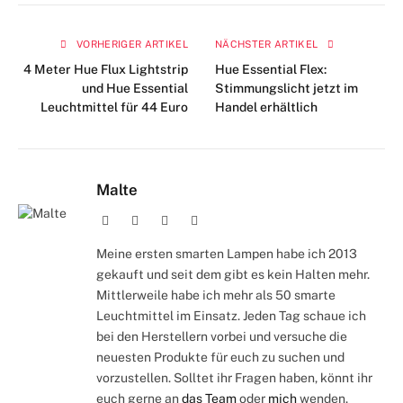
VORHERIGER ARTIKEL
NÄCHSTER ARTIKEL
4 Meter Hue Flux Lightstrip
Hue Essential Flex:
und Hue Essential
Stimmungslicht jetzt im
Leuchtmittel für 44 Euro
Handel erhältlich
Malte
Webseite
Facebook
X
Instagram
(Twitter)
Meine ersten smarten Lampen habe ich 2013
gekauft und seit dem gibt es kein Halten mehr.
Mittlerweile habe ich mehr als 50 smarte
Leuchtmittel im Einsatz. Jeden Tag schaue ich
bei den Herstellern vorbei und versuche die
neuesten Produkte für euch zu suchen und
vorzustellen. Solltet ihr Fragen haben, könnt ihr
euch gerne an
das Team
oder
mich
wenden.