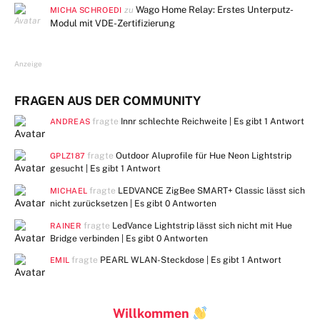
Wago Home Relay: Erstes Unterputz-
zu
MICHA SCHROEDI
Modul mit VDE-Zertifizierung
Anzeige
FRAGEN AUS DER COMMUNITY
fragte
Innr schlechte Reichweite | Es gibt
1 Antwort
ANDREAS
fragte
Outdoor Aluprofile für Hue Neon Lightstrip
GPLZ187
gesucht | Es gibt
1 Antwort
fragte
LEDVANCE ZigBee SMART+ Classic lässt sich
MICHAEL
nicht zurücksetzen | Es gibt
0 Antworten
fragte
LedVance Lightstrip lässt sich nicht mit Hue
RAINER
Bridge verbinden | Es gibt
0 Antworten
fragte
PEARL WLAN-Steckdose | Es gibt
1 Antwort
EMIL
Willkommen