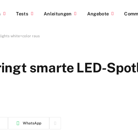
s
Tests
Anleitungen
Angebote
Comm
lights white+color raus
bringt smarte LED-Spot
WhatsApp