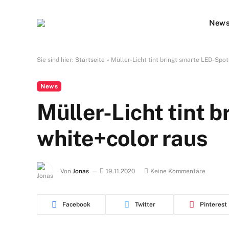
New
Sie sind hier:
Startseite
»
Müller-Licht tint bringt smarte LED-Spot
News
Müller-Licht tint 
white+color raus
Von
Jonas
19.11.2020
Keine Kommentare
Facebook
Twitter
Pinterest