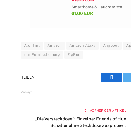
Smarthome & Leuchtmittel
61,00 EUR
Aldi Tint
Amazon
Amazon Alexa
Angebot
A
tint Fernbedienung
ZigBee
TEILEN
Faceboo
Anzeige
VORHERIGER ARTIKEL
„Die Versteckdose“: Einzelner Friends of Hue
Schalter ohne Steckdose ausprobiert