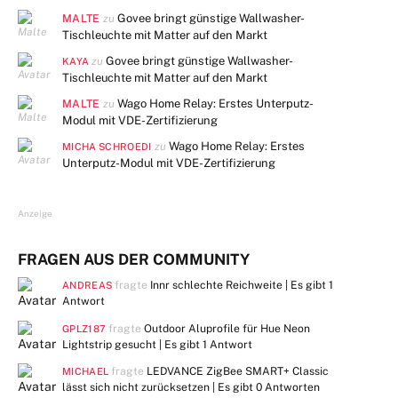
MALTE
Govee bringt günstige Wallwasher-
zu
Tischleuchte mit Matter auf den Markt
Govee bringt günstige Wallwasher-
zu
KAYA
Tischleuchte mit Matter auf den Markt
MALTE
Wago Home Relay: Erstes Unterputz-
zu
Modul mit VDE-Zertifizierung
Wago Home Relay: Erstes
zu
MICHA SCHROEDI
Unterputz-Modul mit VDE-Zertifizierung
Anzeige
FRAGEN AUS DER COMMUNITY
fragte
Innr schlechte Reichweite | Es gibt
1
ANDREAS
Antwort
fragte
Outdoor Aluprofile für Hue Neon
GPLZ187
Lightstrip gesucht | Es gibt
1 Antwort
fragte
LEDVANCE ZigBee SMART+ Classic
MICHAEL
lässt sich nicht zurücksetzen | Es gibt
0 Antworten