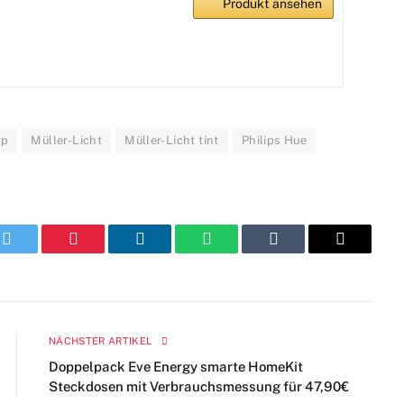
Produkt ansehen
pp
Müller-Licht
Müller-Licht tint
Philips Hue
k
Twitter
Pinterest
LinkedIn
WhatsApp
Tumblr
E-
Mail
NÄCHSTER ARTIKEL
Doppelpack Eve Energy smarte HomeKit
Steckdosen mit Verbrauchsmessung für 47,90€