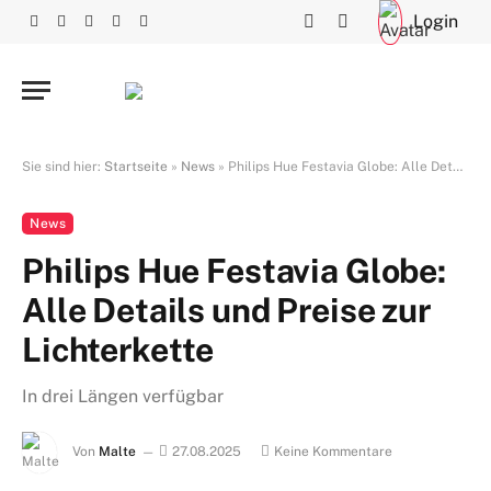
Login
Facebook
X
RSS
Instagram
YouTube
(Twitter)
Sie sind hier:
Startseite
»
News
»
Philips Hue Festavia Globe: Alle Details und Preise zur Lichterkette
News
Philips Hue Festavia Globe:
Alle Details und Preise zur
Lichterkette
In drei Längen verfügbar
Von
Malte
27.08.2025
Keine Kommentare