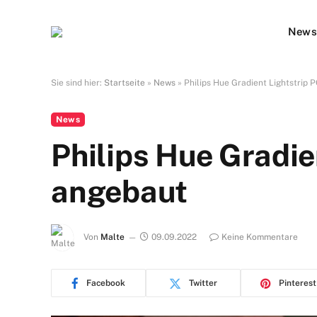
New
Sie sind hier:
Startseite
»
News
»
Philips Hue Gradient Lightstrip 
News
Philips Hue Gradie
angebaut
Von
Malte
09.09.2022
Keine Kommentare
Facebook
Twitter
Pinterest