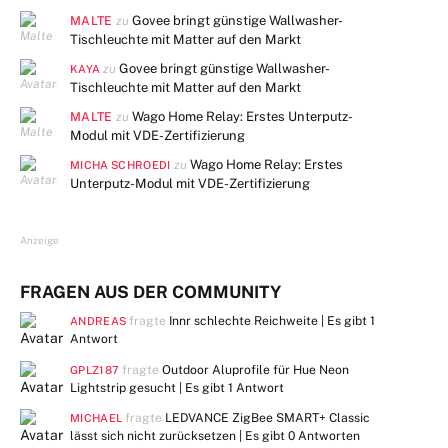
MALTE
Govee bringt günstige Wallwasher-
zu
Tischleuchte mit Matter auf den Markt
Govee bringt günstige Wallwasher-
zu
KAYA
Tischleuchte mit Matter auf den Markt
MALTE
Wago Home Relay: Erstes Unterputz-
zu
Modul mit VDE-Zertifizierung
Wago Home Relay: Erstes
zu
MICHA SCHROEDI
Unterputz-Modul mit VDE-Zertifizierung
Anzeige
FRAGEN AUS DER COMMUNITY
fragte
Innr schlechte Reichweite | Es gibt
1
ANDREAS
Antwort
fragte
Outdoor Aluprofile für Hue Neon
GPLZ187
Lightstrip gesucht | Es gibt
1 Antwort
fragte
LEDVANCE ZigBee SMART+ Classic
MICHAEL
lässt sich nicht zurücksetzen | Es gibt
0 Antworten