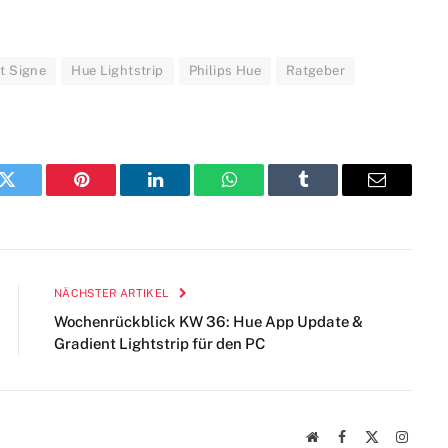
t Signe
Hue Lightstrip
Philips Hue
Ratgeber
k
Twitter
Pinterest
LinkedIn
WhatsApp
Tumblr
E-
Mail
NÄCHSTER ARTIKEL
Wochenrückblick KW 36: Hue App Update &
Gradient Lightstrip für den PC
Webseite
Facebook
X
Instag