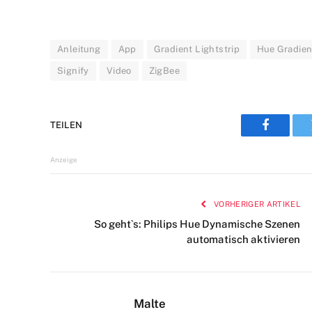
Anleitung
App
Gradient Lightstrip
Hue Gradien
Signify
Video
ZigBee
TEILEN
Faceboo
Anzeige
VORHERIGER ARTIKEL
So geht`s: Philips Hue Dynamische Szenen
automatisch aktivieren
Malte