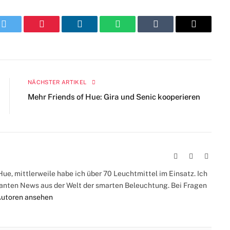
k
Twitter
Pinterest
LinkedIn
WhatsApp
Tumblr
E-
Mail
NÄCHSTER ARTIKEL
Mehr Friends of Hue: Gira und Senic kooperieren
Webseite
Facebook
Instag
ue, mittlerweile habe ich über 70 Leuchtmittel im Einsatz. Ich
santen News aus der Welt der smarten Beleuchtung. Bei Fragen
Autoren ansehen