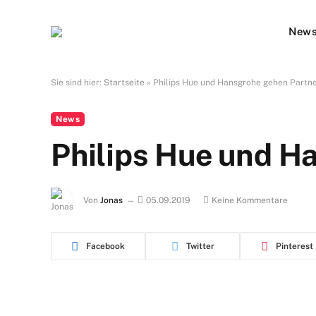
New
Sie sind hier:
Startseite
»
Philips Hue und Hansgrohe gehen Partne
News
Philips Hue und H
Von
Jonas
05.09.2019
Keine Kommentare
Facebook
Twitter
Pinterest