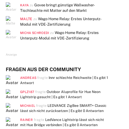
Govee bringt günstige Wallwasher-
zu
KAYA
Tischleuchte mit Matter auf den Markt
MALTE
Wago Home Relay: Erstes Unterputz-
zu
Modul mit VDE-Zertifizierung
Wago Home Relay: Erstes
zu
MICHA SCHROEDI
Unterputz-Modul mit VDE-Zertifizierung
Anzeige
FRAGEN AUS DER COMMUNITY
fragte
Innr schlechte Reichweite | Es gibt
1
ANDREAS
Antwort
fragte
Outdoor Aluprofile für Hue Neon
GPLZ187
Lightstrip gesucht | Es gibt
1 Antwort
fragte
LEDVANCE ZigBee SMART+ Classic
MICHAEL
lässt sich nicht zurücksetzen | Es gibt
0 Antworten
fragte
LedVance Lightstrip lässt sich nicht
RAINER
mit Hue Bridge verbinden | Es gibt
0 Antworten