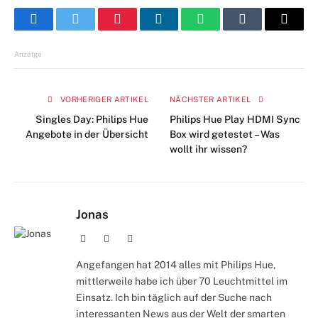
Facebook
Twitter
Pinterest
LinkedIn
WhatsApp
Tumblr
E-
Mail
Anzeige
VORHERIGER ARTIKEL
NÄCHSTER ARTIKEL
Singles Day: Philips Hue
Philips Hue Play HDMI Sync
Angebote in der Übersicht
Box wird getestet – Was
wollt ihr wissen?
Jonas
Webseite
Facebook
Instagram
Angefangen hat 2014 alles mit Philips Hue,
mittlerweile habe ich über 70 Leuchtmittel im
Einsatz. Ich bin täglich auf der Suche nach
interessanten News aus der Welt der smarten