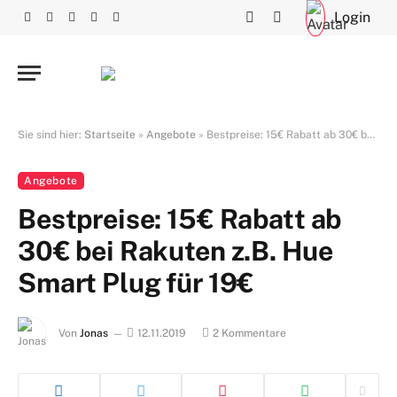
Login
Facebook
X
RSS
Instagram
YouTube
(Twitter)
Sie sind hier:
Startseite
»
Angebote
»
Bestpreise: 15€ Rabatt ab 30€ bei Rakuten z.B. Hue Smart Plug für 19€
Angebote
Bestpreise: 15€ Rabatt ab
30€ bei Rakuten z.B. Hue
Smart Plug für 19€
Von
Jonas
12.11.2019
2 Kommentare