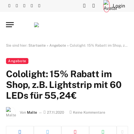
Login
Facebook
X
RSS
Instagram
YouTube
(Twitter)
Sie sind hier:
Startseite
»
Angebote
»
Cololight: 15% Rabatt im Shop, z.B. Lightstrip mit 60 LEDs für 55,24€
Angebote
Cololight: 15% Rabatt im
Shop, z.B. Lightstrip mit 60
LEDs für 55,24€
Von
Malte
27.11.2020
Keine Kommentare