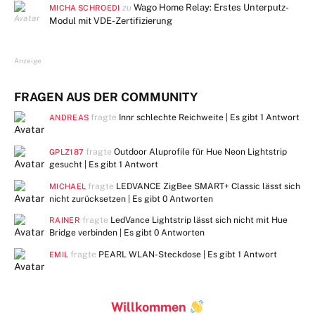
Wago Home Relay: Erstes Unterputz-
zu
MICHA SCHROEDI
Modul mit VDE-Zertifizierung
Anzeige
FRAGEN AUS DER COMMUNITY
fragte
Innr schlechte Reichweite | Es gibt
1 Antwort
ANDREAS
fragte
Outdoor Aluprofile für Hue Neon Lightstrip
GPLZ187
gesucht | Es gibt
1 Antwort
fragte
LEDVANCE ZigBee SMART+ Classic lässt sich
MICHAEL
nicht zurücksetzen | Es gibt
0 Antworten
fragte
LedVance Lightstrip lässt sich nicht mit Hue
RAINER
Bridge verbinden | Es gibt
0 Antworten
fragte
PEARL WLAN-Steckdose | Es gibt
1 Antwort
EMIL
Willkommen