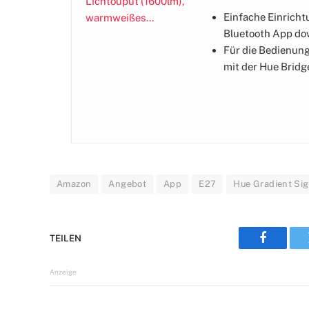
Einfache Einricht
Bluetooth App dow
Für die Bedienung
mit der Hue Bridge
Amazon
Angebot
App
E27
Hue Gradient Si
TEILEN
Faceboo
Anzeige