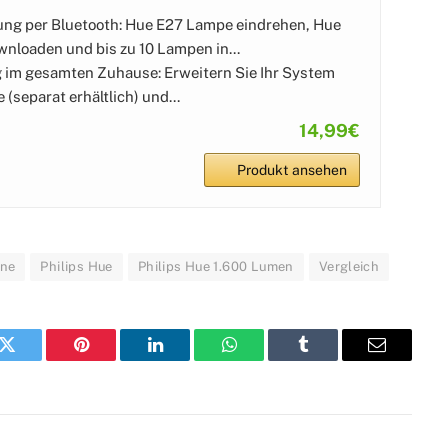
ung per Bluetooth: Hue E27 Lampe eindrehen, Hue
nloaden und bis zu 10 Lampen in...
 im gesamten Zuhause: Erweitern Sie Ihr System
 (separat erhältlich) und...
14,99€
Produkt ansehen
gne
Philips Hue
Philips Hue 1.600 Lumen
Vergleich
k
Twitter
Pinterest
LinkedIn
WhatsApp
Tumblr
E-
Mail