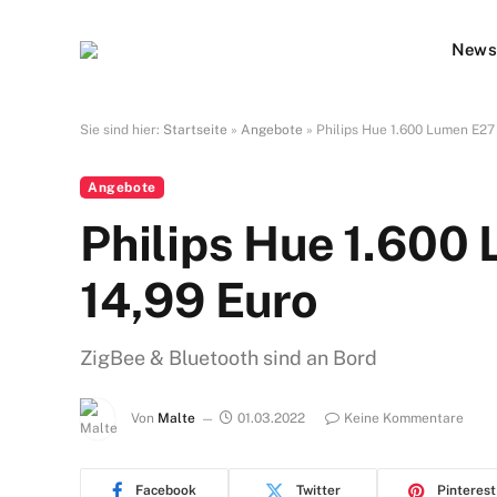
New
Sie sind hier:
Startseite
»
Angebote
»
Philips Hue 1.600 Lumen E27 
Angebote
Philips Hue 1.600 
14,99 Euro
ZigBee & Bluetooth sind an Bord
Von
Malte
01.03.2022
Keine Kommentare
Facebook
Twitter
Pinterest