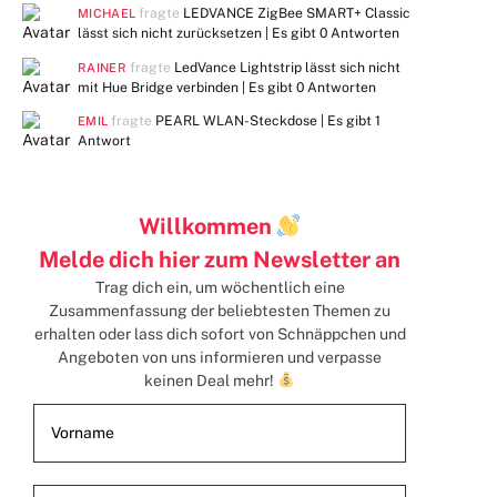
fragte
LEDVANCE ZigBee SMART+ Classic
MICHAEL
lässt sich nicht zurücksetzen | Es gibt
0 Antworten
fragte
LedVance Lightstrip lässt sich nicht
RAINER
mit Hue Bridge verbinden | Es gibt
0 Antworten
fragte
PEARL WLAN-Steckdose | Es gibt
1
EMIL
Antwort
Willkommen
Melde dich hier zum Newsletter an
Trag dich ein, um wöchentlich eine
Zusammenfassung der beliebtesten Themen zu
erhalten
oder lass dich sofort von Schnäppchen und
Angeboten von uns informieren und verpasse
keinen Deal mehr!