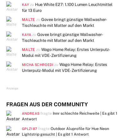
Hue White E27: 1.100 Lumen Leuchtmittel
zu
KAY
für 13 Euro
MALTE
Govee bringt günstige Wallwasher-
zu
Tischleuchte mit Matter auf den Markt
Govee bringt günstige Wallwasher-
zu
KAYA
Tischleuchte mit Matter auf den Markt
MALTE
Wago Home Relay: Erstes Unterputz-
zu
Modul mit VDE-Zertifizierung
Wago Home Relay: Erstes
zu
MICHA SCHROEDI
Unterputz-Modul mit VDE-Zertifizierung
Anzeige
FRAGEN AUS DER COMMUNITY
fragte
Innr schlechte Reichweite | Es gibt
1
ANDREAS
Antwort
fragte
Outdoor Aluprofile für Hue Neon
GPLZ187
Lightstrip gesucht | Es gibt
1 Antwort