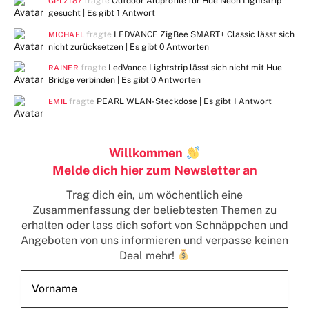
fragte
Outdoor Aluprofile für Hue Neon Lightstrip
GPLZ187
gesucht | Es gibt
1 Antwort
fragte
LEDVANCE ZigBee SMART+ Classic lässt sich
MICHAEL
nicht zurücksetzen | Es gibt
0 Antworten
fragte
LedVance Lightstrip lässt sich nicht mit Hue
RAINER
Bridge verbinden | Es gibt
0 Antworten
fragte
PEARL WLAN-Steckdose | Es gibt
1 Antwort
EMIL
Willkommen
Melde dich hier zum Newsletter an
Trag dich ein, um wöchentlich eine
Zusammenfassung der beliebtesten Themen zu
erhalten
oder lass dich sofort von Schnäppchen und
Angeboten von uns informieren und verpasse keinen
Deal mehr!