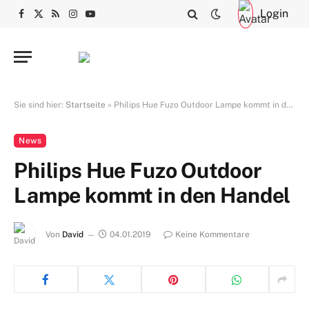
Login
Facebook
X
RSS
Instagram
YouTube
(Twitter)
Sie sind hier:
Startseite
»
Philips Hue Fuzo Outdoor Lampe kommt in den Handel
News
Philips Hue Fuzo Outdoor
Lampe kommt in den Handel
Von
David
04.01.2019
Keine Kommentare