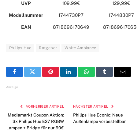
UVP
109,99€
129,99€
Modellnummer
1744730P7
1744830P7
EAN
8718696170649
871869617065
Philips Hue
Ratgeber
White Ambiance
Facebook
Twitter
Pinterest
LinkedIn
WhatsApp
Tumblr
E-
Mail
Anzeige
VORHERIGER ARTIKEL
NÄCHSTER ARTIKEL
Mediamarkt Coupon Aktion:
Philips Hue Econic: Neue
3x Philips Hue E27 RGBW
Außenlampe vorbestellbar
Lampen + Bridge für nur 90€