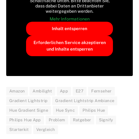
Schaltfläche unten. Bitte beachten Sie,
dass dabei Daten an Drittanbieter
weitergegeben werden.
Mehr Informationen
Inhalt entsperren
Erforderlichen Service akzeptieren
und Inhalte entsperren
Amazon
Ambilight
App
E27
Fernseher
Gradient Lightstrip
Gradient Lightstrip Ambiance
Hue Gradient Signe
Hue Sync
Philips Hue
Philips Hue App
Problem
Ratgeber
Signify
Starterkit
Vergleich