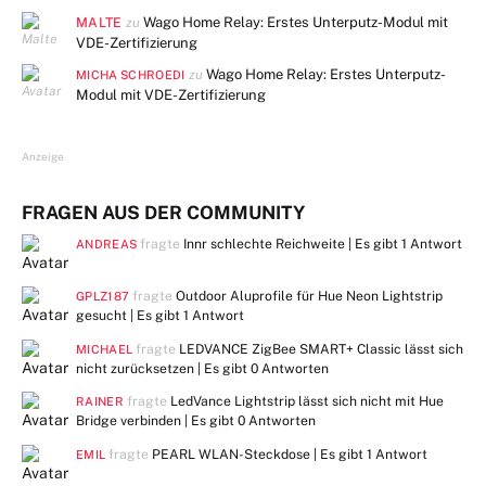
MALTE
Wago Home Relay: Erstes Unterputz-Modul mit
zu
VDE-Zertifizierung
Wago Home Relay: Erstes Unterputz-
zu
MICHA SCHROEDI
Modul mit VDE-Zertifizierung
Anzeige
FRAGEN AUS DER COMMUNITY
fragte
Innr schlechte Reichweite | Es gibt
1 Antwort
ANDREAS
fragte
Outdoor Aluprofile für Hue Neon Lightstrip
GPLZ187
gesucht | Es gibt
1 Antwort
fragte
LEDVANCE ZigBee SMART+ Classic lässt sich
MICHAEL
nicht zurücksetzen | Es gibt
0 Antworten
fragte
LedVance Lightstrip lässt sich nicht mit Hue
RAINER
Bridge verbinden | Es gibt
0 Antworten
fragte
PEARL WLAN-Steckdose | Es gibt
1 Antwort
EMIL