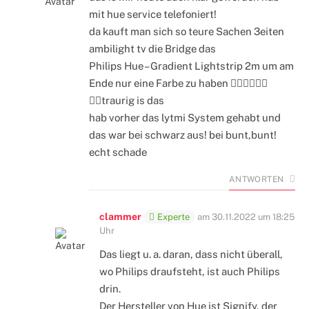
mit hue service telefoniert!
da kauft man sich so teure Sachen 3eiten
ambilight tv die Bridge das
Philips Hue – Gradient Lightstrip 2m um am
Ende nur eine Farbe zu haben 🤦‍♂️🤦‍♂️🤦‍♂️
🤦‍♂️traurig is das
hab vorher das lytmi System gehabt und
das war bei schwarz aus! bei bunt,bunt!
echt schade
ANTWORTEN
clammer
Experte
am
30.11.2022 um 18:25
Uhr
Das liegt u. a. daran, dass nicht überall,
wo Philips draufsteht, ist auch Philips
drin.
Der Hersteller von Hue ist Signify, der