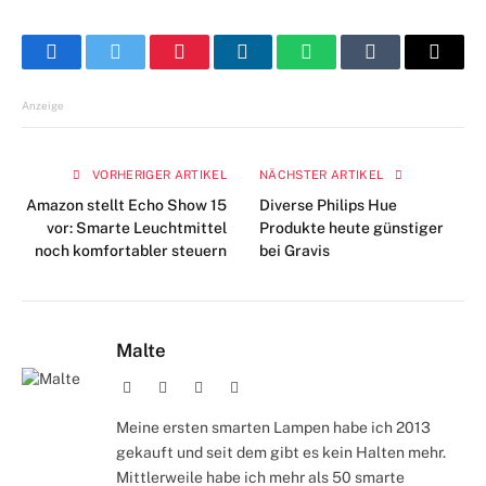
Facebook
Twitter
Pinterest
LinkedIn
WhatsApp
Tumblr
E-
Mail
Anzeige
VORHERIGER ARTIKEL
NÄCHSTER ARTIKEL
Amazon stellt Echo Show 15
Diverse Philips Hue
vor: Smarte Leuchtmittel
Produkte heute günstiger
noch komfortabler steuern
bei Gravis
Malte
Webseite
Facebook
X
Instagram
(Twitter)
Meine ersten smarten Lampen habe ich 2013
gekauft und seit dem gibt es kein Halten mehr.
Mittlerweile habe ich mehr als 50 smarte