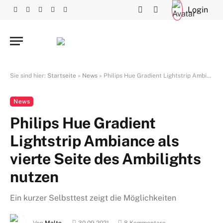
Login
Facebook
X
RSS
Instagram
YouTube
(Twitter)
Sie sind hier:
Startseite
»
News
»
Philips Hue Gradient Lightstrip Ambiance als vierte Seite des Ambilights nutzen
News
Philips Hue Gradient
Lightstrip Ambiance als
vierte Seite des Ambilights
nutzen
Ein kurzer Selbsttest zeigt die Möglichkeiten