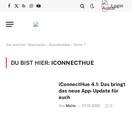
Login
Facebook
X
RSS
Instagram
YouTube
(Twitter)
Sie sind hier:
Startseite
»
iConnectHue
»
Seite 7
DU BIST HIER:
ICONNECTHUE
iConnectHue 4.1: Das bringt
das neue App-Update für
euch
Von
Malte
07.02.2020
0