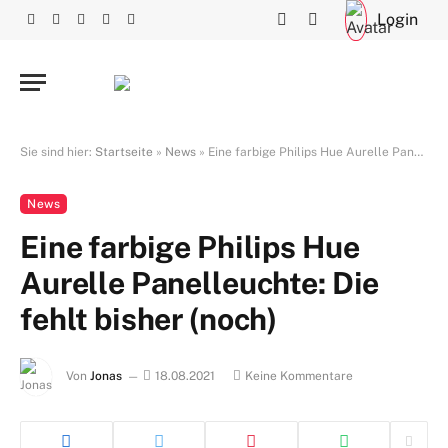
Login
Facebook
X
RSS
Instagram
YouTube
(Twitter)
Sie sind hier:
Startseite
»
News
»
Eine farbige Philips Hue Aurelle Panelleuchte: Die fehlt bisher (noch)
News
Eine farbige Philips Hue
Aurelle Panelleuchte: Die
fehlt bisher (noch)
Von
Jonas
18.08.2021
Keine Kommentare