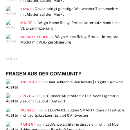
mit Matter auf den Markt
Govee bringt günstige Wallwasher-Tischleuchte
zu
KAYA
mit Matter auf den Markt
MALTE
Wago Home Relay: Erstes Unterputz-Modul mit
zu
VDE-Zertifizierung
Wago Home Relay: Erstes Unterputz-
zu
MICHA SCHROEDI
Modul mit VDE-Zertifizierung
Anzeige
FRAGEN AUS DER COMMUNITY
fragte
Innr schlechte Reichweite | Es gibt
1 Antwort
ANDREAS
fragte
Outdoor Aluprofile für Hue Neon Lightstrip
GPLZ187
gesucht | Es gibt
1 Antwort
fragte
LEDVANCE ZigBee SMART+ Classic lässt sich
MICHAEL
nicht zurücksetzen | Es gibt
0 Antworten
fragte
LedVance Lightstrip lässt sich nicht mit Hue
RAINER
Bridge verbinden | Es gibt
0 Antworten