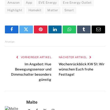
Amazon
App
EVE Energy
Eve Energy Outlet
Highlight
Homekit
Matter
Smart
Facebook
Twitter
Pinterest
LinkedIn
WhatsApp
Tumblr
E-
Mail
Anzeige
VORHERIGER ARTIKEL
NÄCHSTER ARTIKEL
Im Angebot: Hue
Wochenrückblick KW 51: Wir
Bewegungssensor und
wünschen Euch frohe
Dimmschalter besonders
Festtage!
günstig
Malte