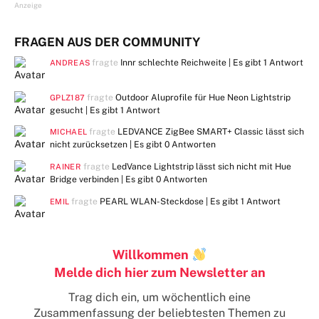
Anzeige
FRAGEN AUS DER COMMUNITY
fragte
Innr schlechte Reichweite | Es gibt
1 Antwort
ANDREAS
fragte
Outdoor Aluprofile für Hue Neon Lightstrip
GPLZ187
gesucht | Es gibt
1 Antwort
fragte
LEDVANCE ZigBee SMART+ Classic lässt sich
MICHAEL
nicht zurücksetzen | Es gibt
0 Antworten
fragte
LedVance Lightstrip lässt sich nicht mit Hue
RAINER
Bridge verbinden | Es gibt
0 Antworten
fragte
PEARL WLAN-Steckdose | Es gibt
1 Antwort
EMIL
Willkommen
Melde dich hier zum Newsletter an
Trag dich ein, um wöchentlich eine
Zusammenfassung der beliebtesten Themen zu