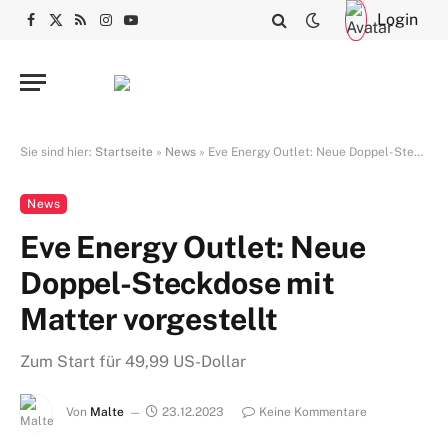
Login
Facebook
X
RSS
Instagram
YouTube
(Twitter)
Sie sind hier:
Startseite
»
News
»
Eve Energy Outlet: Neue Doppel-Steckdose mit Matter vorgestellt
News
Eve Energy Outlet: Neue
Doppel-Steckdose mit
Matter vorgestellt
Zum Start für 49,99 US-Dollar
Von
Malte
23.12.2023
Keine Kommentare