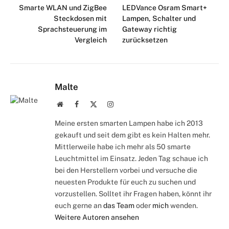
Smarte WLAN und ZigBee
LEDVance Osram Smart+
Steckdosen mit
Lampen, Schalter und
Sprachsteuerung im
Gateway richtig
Vergleich
zurücksetzen
Malte
Webseite
Facebook
X
Instagram
(Twitter)
Meine ersten smarten Lampen habe ich 2013
gekauft und seit dem gibt es kein Halten mehr.
Mittlerweile habe ich mehr als 50 smarte
Leuchtmittel im Einsatz. Jeden Tag schaue ich
bei den Herstellern vorbei und versuche die
neuesten Produkte für euch zu suchen und
vorzustellen. Solltet ihr Fragen haben, könnt ihr
euch gerne an
das Team
oder
mich
wenden.
Weitere Autoren ansehen