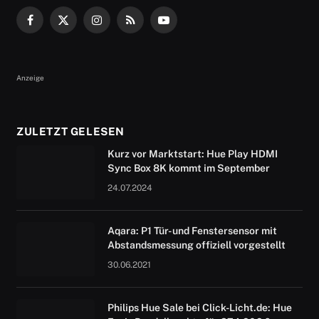
Facebook
X
Instagram
RSS
YouTube
(Twitter)
Anzeige
ZULETZT GELESEN
Kurz vor Marktstart: Hue Play HDMI
Sync Box 8K kommt im September
24.07.2024
Aqara: P1 Tür- und Fenstersensor mit
Abstandsmessung offiziell vorgestellt
30.06.2021
Philips Hue Sale bei Click-Licht.de: Hue