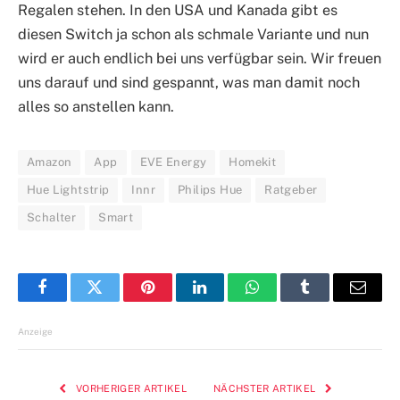
Regalen stehen. In den USA und Kanada gibt es
diesen Switch ja schon als schmale Variante und nun
wird er auch endlich bei uns verfügbar sein. Wir freuen
uns darauf und sind gespannt, was man damit noch
alles so anstellen kann.
Amazon
App
EVE Energy
Homekit
Hue Lightstrip
Innr
Philips Hue
Ratgeber
Schalter
Smart
Facebook
Twitter
Pinterest
LinkedIn
WhatsApp
Tumblr
E-
Mail
Anzeige
VORHERIGER ARTIKEL
NÄCHSTER ARTIKEL