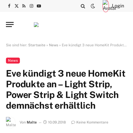
Login
Facebook
X
RSS
Instagram
YouTube
(Twitter)
Sie sind hier:
Startseite
»
News
»
Eve kündigt 3 neue HomeKit Produkte an – Light Strip, Power Strip & Light Switch demnächst erhältlich
News
Eve kündigt 3 neue HomeKit
Produkte an – Light Strip,
Power Strip & Light Switch
demnächst erhältlich
Von
Malte
10.09.2018
Keine Kommentare