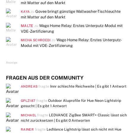
mit Matter auf den Markt
Govee bringt günstige Wallwasher-Tischleuchte
zu
KAYA
mit Matter auf den Markt
MALTE
Wago Home Relay: Erstes Unterputz-Modul mit
zu
VDE-Zertifizierung
Wago Home Relay: Erstes Unterputz-
zu
MICHA SCHROEDI
Modul mit VDE-Zertifizierung
Anzeige
FRAGEN AUS DER COMMUNITY
fragte
Innr schlechte Reichweite | Es gibt
1 Antwort
ANDREAS
fragte
Outdoor Aluprofile für Hue Neon Lightstrip
GPLZ187
gesucht | Es gibt
1 Antwort
fragte
LEDVANCE ZigBee SMART+ Classic lässt sich
MICHAEL
nicht zurücksetzen | Es gibt
0 Antworten
fragte
LedVance Lightstrip lässt sich nicht mit Hue
RAINER