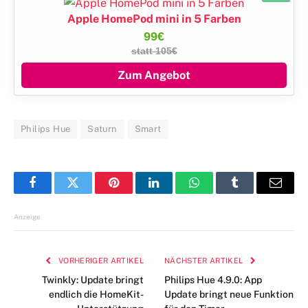
Apple HomePod mini in 5 Farben
99€
statt 105€
Zum Angebot
Philips Hue
Saturn
Smart
Facebook
Twitter
Pinterest
LinkedIn
WhatsApp
Tumblr
E-
Mail
Anzeige
VORHERIGER ARTIKEL
NÄCHSTER ARTIKEL
Twinkly: Update bringt
Philips Hue 4.9.0: App
endlich die HomeKit-
Update bringt neue Funktion