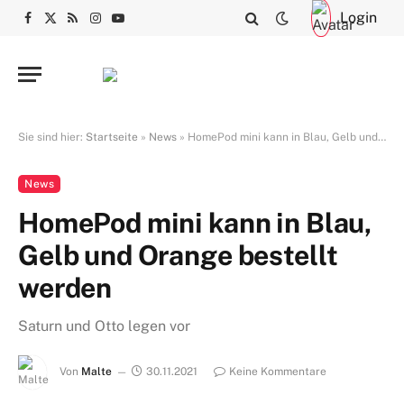
Login
Facebook
X
RSS
Instagram
YouTube
(Twitter)
Sie sind hier:
Startseite
»
News
»
HomePod mini kann in Blau, Gelb und Orange bestellt werden
News
HomePod mini kann in Blau,
Gelb und Orange bestellt
werden
Saturn und Otto legen vor
Von
Malte
30.11.2021
Keine Kommentare