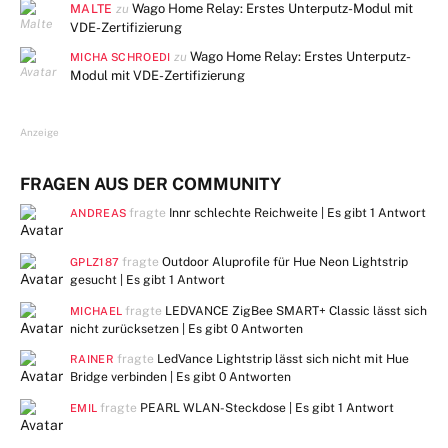
MALTE
Wago Home Relay: Erstes Unterputz-Modul mit
zu
VDE-Zertifizierung
Wago Home Relay: Erstes Unterputz-
zu
MICHA SCHROEDI
Modul mit VDE-Zertifizierung
Anzeige
FRAGEN AUS DER COMMUNITY
fragte
Innr schlechte Reichweite | Es gibt
1 Antwort
ANDREAS
fragte
Outdoor Aluprofile für Hue Neon Lightstrip
GPLZ187
gesucht | Es gibt
1 Antwort
fragte
LEDVANCE ZigBee SMART+ Classic lässt sich
MICHAEL
nicht zurücksetzen | Es gibt
0 Antworten
fragte
LedVance Lightstrip lässt sich nicht mit Hue
RAINER
Bridge verbinden | Es gibt
0 Antworten
fragte
PEARL WLAN-Steckdose | Es gibt
1 Antwort
EMIL