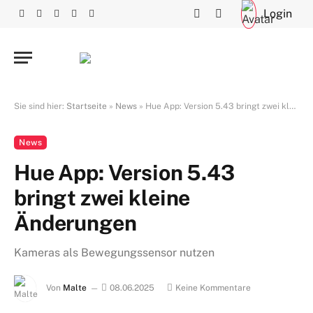
Login
Facebook
X
RSS
Instagram
YouTube
(Twitter)
Sie sind hier:
Startseite
»
News
»
Hue App: Version 5.43 bringt zwei kleine Änderungen
News
Hue App: Version 5.43
bringt zwei kleine
Änderungen
Kameras als Bewegungssensor nutzen
Von
Malte
08.06.2025
Keine Kommentare