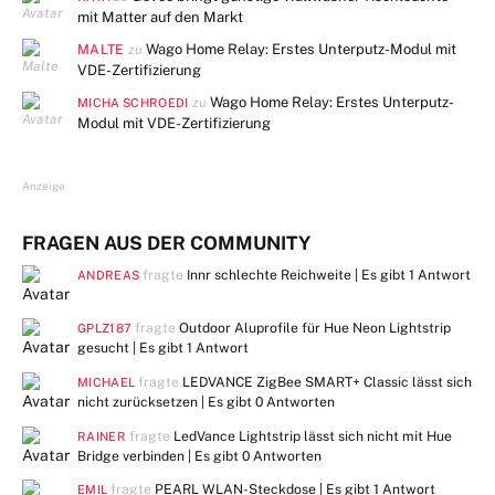
mit Matter auf den Markt
MALTE
Wago Home Relay: Erstes Unterputz-Modul mit
zu
VDE-Zertifizierung
Wago Home Relay: Erstes Unterputz-
zu
MICHA SCHROEDI
Modul mit VDE-Zertifizierung
Anzeige
FRAGEN AUS DER COMMUNITY
fragte
Innr schlechte Reichweite | Es gibt
1 Antwort
ANDREAS
fragte
Outdoor Aluprofile für Hue Neon Lightstrip
GPLZ187
gesucht | Es gibt
1 Antwort
fragte
LEDVANCE ZigBee SMART+ Classic lässt sich
MICHAEL
nicht zurücksetzen | Es gibt
0 Antworten
fragte
LedVance Lightstrip lässt sich nicht mit Hue
RAINER
Bridge verbinden | Es gibt
0 Antworten
fragte
PEARL WLAN-Steckdose | Es gibt
1 Antwort
EMIL