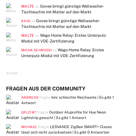
MALTE
Govee bringt günstige Wallwasher-
zu
Tischleuchte mit Matter auf den Markt
Govee bringt günstige Wallwasher-
zu
KAYA
Tischleuchte mit Matter auf den Markt
MALTE
Wago Home Relay: Erstes Unterputz-
zu
Modul mit VDE-Zertifizierung
Wago Home Relay: Erstes
zu
MICHA SCHROEDI
Unterputz-Modul mit VDE-Zertifizierung
Anzeige
FRAGEN AUS DER COMMUNITY
fragte
Innr schlechte Reichweite | Es gibt
1
ANDREAS
Antwort
fragte
Outdoor Aluprofile für Hue Neon
GPLZ187
Lightstrip gesucht | Es gibt
1 Antwort
fragte
LEDVANCE ZigBee SMART+ Classic
MICHAEL
lässt sich nicht zurücksetzen | Es gibt
0 Antworten