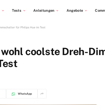
s
Tests
Anleitungen
Angebote
Comm
mmschalter für Philips Hue im Test
r wohl coolste Dreh-D
Test
WhatsApp