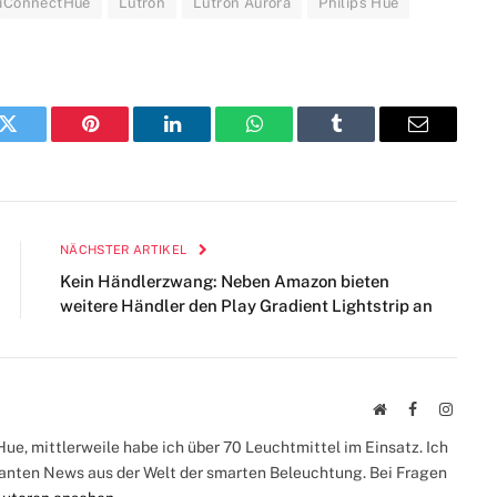
iConnectHue
Lutron
Lutron Aurora
Philips Hue
k
Twitter
Pinterest
LinkedIn
WhatsApp
Tumblr
E-
Mail
NÄCHSTER ARTIKEL
Kein Händlerzwang: Neben Amazon bieten
weitere Händler den Play Gradient Lightstrip an
Webseite
Facebook
Instag
ue, mittlerweile habe ich über 70 Leuchtmittel im Einsatz. Ich
santen News aus der Welt der smarten Beleuchtung. Bei Fragen