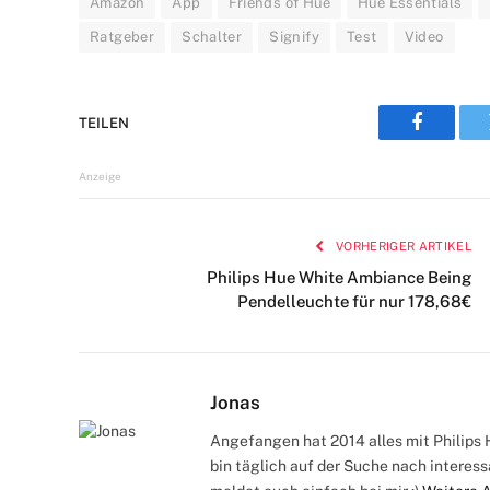
Amazon
App
Friends of Hue
Hue Essentials
Ratgeber
Schalter
Signify
Test
Video
TEILEN
Faceboo
Anzeige
VORHERIGER ARTIKEL
Philips Hue White Ambiance Being
Pendelleuchte für nur 178,68€
Jonas
Angefangen hat 2014 alles mit Philips H
bin täglich auf der Suche nach interes