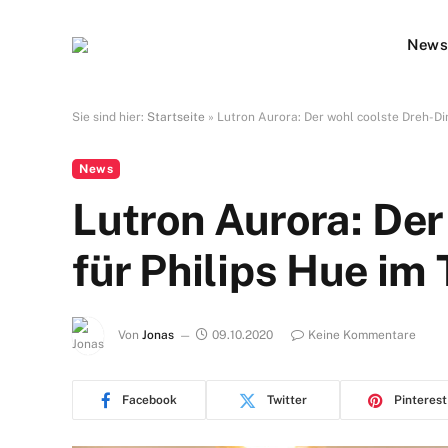
New
Sie sind hier:
Startseite
»
Lutron Aurora: Der wohl coolste Dreh-Di
News
Lutron Aurora: De
für Philips Hue im 
Von
Jonas
09.10.2020
Keine Kommentare
Facebook
Twitter
Pinterest