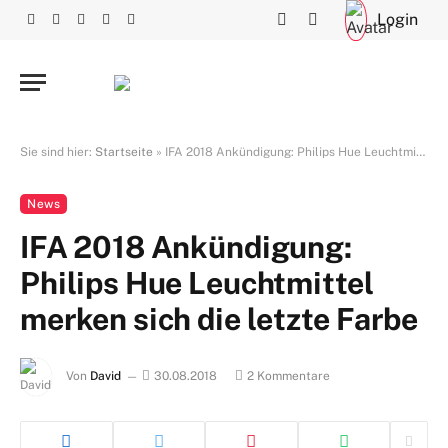
Login
Facebook
X
RSS
Instagram
YouTube
(Twitter)
Sie sind hier:
Startseite
»
IFA 2018 Ankündigung: Philips Hue Leuchtmittel merken sich die letzte Farbe
News
IFA 2018 Ankündigung:
Philips Hue Leuchtmittel
merken sich die letzte Farbe
Von
David
30.08.2018
2 Kommentare