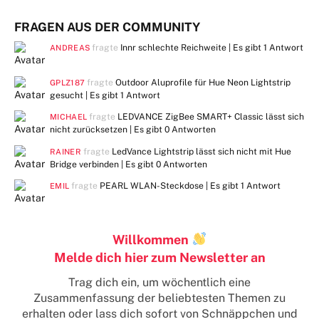
FRAGEN AUS DER COMMUNITY
fragte
Innr schlechte Reichweite | Es gibt
1 Antwort
ANDREAS
fragte
Outdoor Aluprofile für Hue Neon Lightstrip
GPLZ187
gesucht | Es gibt
1 Antwort
fragte
LEDVANCE ZigBee SMART+ Classic lässt sich
MICHAEL
nicht zurücksetzen | Es gibt
0 Antworten
fragte
LedVance Lightstrip lässt sich nicht mit Hue
RAINER
Bridge verbinden | Es gibt
0 Antworten
fragte
PEARL WLAN-Steckdose | Es gibt
1 Antwort
EMIL
Willkommen
Melde dich hier zum Newsletter an
Trag dich ein, um wöchentlich eine
Zusammenfassung der beliebtesten Themen zu
erhalten
oder lass dich sofort von Schnäppchen und