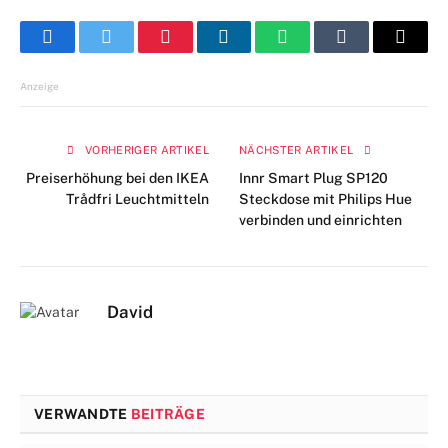
Facebook
Twitter
Pinterest
LinkedIn
WhatsApp
Tumblr
E-
Mail
Anzeige
VORHERIGER ARTIKEL
NÄCHSTER ARTIKEL
Preiserhöhung bei den IKEA
Innr Smart Plug SP120
Trådfri Leuchtmitteln
Steckdose mit Philips Hue
verbinden und einrichten
David
VERWANDTE
BEITRÄGE