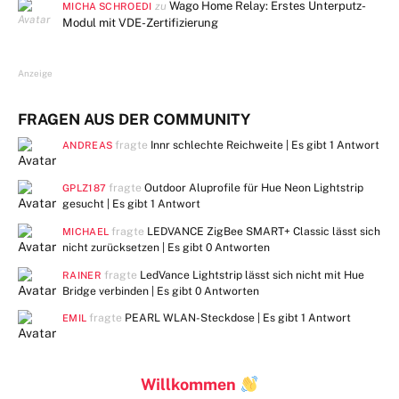
Wago Home Relay: Erstes Unterputz-
zu
MICHA SCHROEDI
Modul mit VDE-Zertifizierung
Anzeige
FRAGEN AUS DER COMMUNITY
fragte
Innr schlechte Reichweite | Es gibt
1 Antwort
ANDREAS
fragte
Outdoor Aluprofile für Hue Neon Lightstrip
GPLZ187
gesucht | Es gibt
1 Antwort
fragte
LEDVANCE ZigBee SMART+ Classic lässt sich
MICHAEL
nicht zurücksetzen | Es gibt
0 Antworten
fragte
LedVance Lightstrip lässt sich nicht mit Hue
RAINER
Bridge verbinden | Es gibt
0 Antworten
fragte
PEARL WLAN-Steckdose | Es gibt
1 Antwort
EMIL
Willkommen