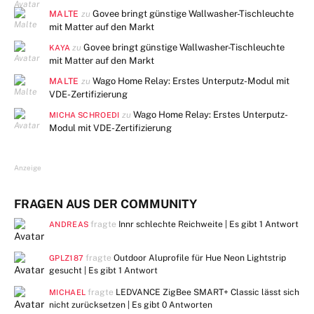
MALTE
Govee bringt günstige Wallwasher-Tischleuchte
zu
mit Matter auf den Markt
Govee bringt günstige Wallwasher-Tischleuchte
zu
KAYA
mit Matter auf den Markt
MALTE
Wago Home Relay: Erstes Unterputz-Modul mit
zu
VDE-Zertifizierung
Wago Home Relay: Erstes Unterputz-
zu
MICHA SCHROEDI
Modul mit VDE-Zertifizierung
Anzeige
FRAGEN AUS DER COMMUNITY
fragte
Innr schlechte Reichweite | Es gibt
1 Antwort
ANDREAS
fragte
Outdoor Aluprofile für Hue Neon Lightstrip
GPLZ187
gesucht | Es gibt
1 Antwort
fragte
LEDVANCE ZigBee SMART+ Classic lässt sich
MICHAEL
nicht zurücksetzen | Es gibt
0 Antworten