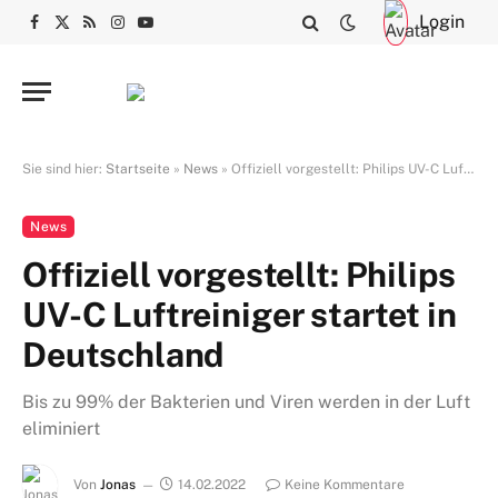
Login
Facebook
X
RSS
Instagram
YouTube
(Twitter)
Sie sind hier:
Startseite
»
News
»
Offiziell vorgestellt: Philips UV-C Luftreiniger startet in Deutschland
News
Offiziell vorgestellt: Philips
UV-C Luftreiniger startet in
Deutschland
Bis zu 99% der Bakterien und Viren werden in der Luft
eliminiert
Von
Jonas
14.02.2022
Keine Kommentare