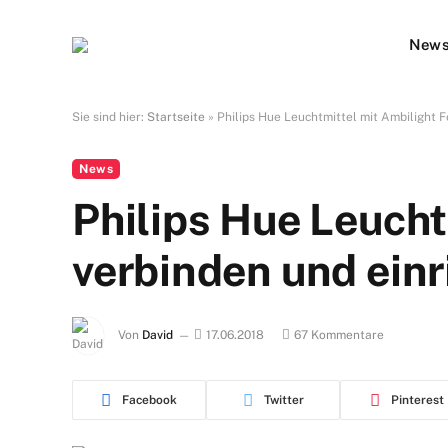
New
Sie sind hier:
Startseite
»
Philips Hue Leuchtmittel mit Ambilight 
News
Philips Hue Leucht
verbinden und einr
Von
David
17.06.2018
67 Kommentare
Facebook
Twitter
Pinterest