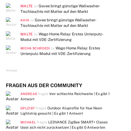
MALTE
Govee bringt günstige Wallwasher-
zu
Tischleuchte mit Matter auf den Markt
Govee bringt günstige Wallwasher-
zu
KAYA
Tischleuchte mit Matter auf den Markt
MALTE
Wago Home Relay: Erstes Unterputz-
zu
Modul mit VDE-Zertifizierung
Wago Home Relay: Erstes
zu
MICHA SCHROEDI
Unterputz-Modul mit VDE-Zertifizierung
Anzeige
FRAGEN AUS DER COMMUNITY
fragte
Innr schlechte Reichweite | Es gibt
1
ANDREAS
Antwort
fragte
Outdoor Aluprofile für Hue Neon
GPLZ187
Lightstrip gesucht | Es gibt
1 Antwort
fragte
LEDVANCE ZigBee SMART+ Classic
MICHAEL
lässt sich nicht zurücksetzen | Es gibt
0 Antworten