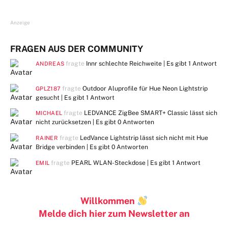
Anzeige
FRAGEN AUS DER COMMUNITY
fragte
Innr schlechte Reichweite | Es gibt
1 Antwort
ANDREAS
fragte
Outdoor Aluprofile für Hue Neon Lightstrip
GPLZ187
gesucht | Es gibt
1 Antwort
fragte
LEDVANCE ZigBee SMART+ Classic lässt sich
MICHAEL
nicht zurücksetzen | Es gibt
0 Antworten
fragte
LedVance Lightstrip lässt sich nicht mit Hue
RAINER
Bridge verbinden | Es gibt
0 Antworten
fragte
PEARL WLAN-Steckdose | Es gibt
1 Antwort
EMIL
Willkommen
Melde dich hier zum Newsletter an