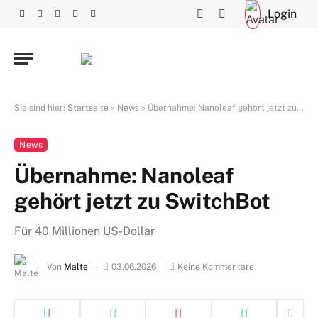
Login
Facebook
X
RSS
Instagram
YouTube
(Twitter)
Sie sind hier:
Startseite
»
News
»
Übernahme: Nanoleaf gehört jetzt zu SwitchBot
News
Übernahme: Nanoleaf
gehört jetzt zu SwitchBot
Für 40 Millionen US-Dollar
Von
Malte
03.06.2026
Keine Kommentare