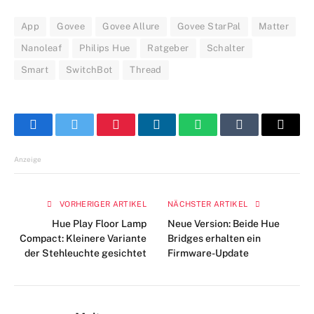
App
Govee
Govee Allure
Govee StarPal
Matter
Nanoleaf
Philips Hue
Ratgeber
Schalter
Smart
SwitchBot
Thread
Facebook
Twitter
Pinterest
LinkedIn
WhatsApp
Tumblr
E-
Mail
Anzeige
VORHERIGER ARTIKEL
NÄCHSTER ARTIKEL
Hue Play Floor Lamp
Neue Version: Beide Hue
Compact: Kleinere Variante
Bridges erhalten ein
der Stehleuchte gesichtet
Firmware-Update