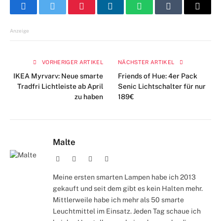
Facebook
Twitter
Pinterest
LinkedIn
WhatsApp
Tumblr
E-
Mail
Anzeige
VORHERIGER ARTIKEL
NÄCHSTER ARTIKEL
IKEA Myrvarv: Neue smarte
Friends of Hue: 4er Pack
Tradfri Lichtleiste ab April
Senic Lichtschalter für nur
zu haben
189€
Malte
Webseite
Facebook
X
Instagram
(Twitter)
Meine ersten smarten Lampen habe ich 2013
gekauft und seit dem gibt es kein Halten mehr.
Mittlerweile habe ich mehr als 50 smarte
Leuchtmittel im Einsatz. Jeden Tag schaue ich