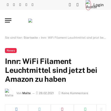
Login
Facebook
X
RSS
Instagram
YouTube
(Twitter)
Sie sind hier:
Startseite
»
Innr: WiFi Filament Leuchtmittel sind jetzt bei Amazon zu haben
News
Innr: WiFi Filament
Leuchtmittel sind jetzt bei
Amazon zu haben
Von
Malte
28.02.2021
Keine Kommentare